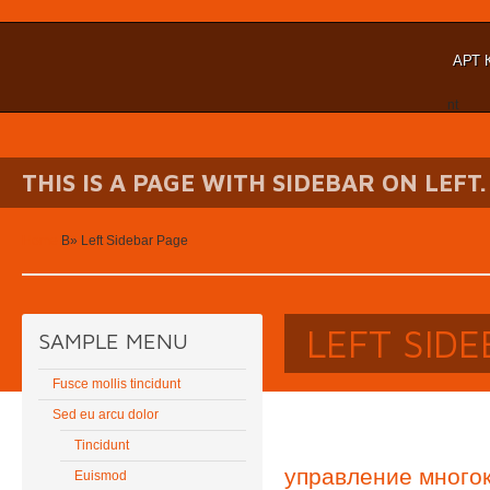
АРТ 
nt
THIS IS A PAGE WITH SIDEBAR ON LEFT.
Home
В»
Left Sidebar Page
LEFT SID
SAMPLE MENU
Fusce mollis tincidunt
Sed eu arcu dolor
Tincidunt
управление много
Euismod