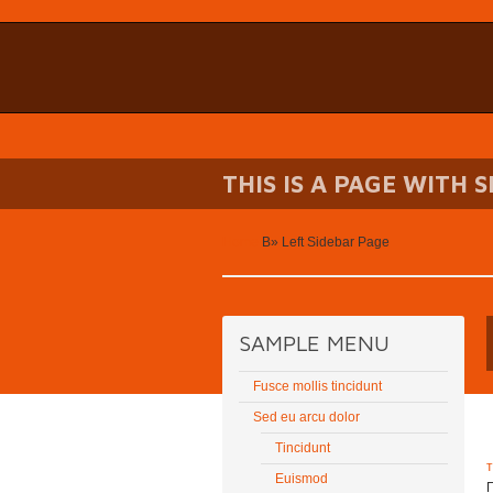
THIS IS A PAGE WITH 
Home
В»
Left Sidebar Page
SAMPLE MENU
Fusce mollis tincidunt
Sed eu arcu dolor
Tincidunt
Euismod