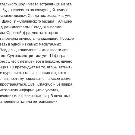
ательного шоу «Место встречи» 28 марта
за будет известен на следующей неделе.
ла свою жизнь». Среди них оказались уже
 «Шанс» и «Славянского базара». Алишер
дцать килограмм. Сегодня в Москве
еллы Юрьевой, фрагменты которых
тановлена личность нападавшего. Русское
вать в одной из самых масштабных
. Владельцы заведения около шести лет
том. Суд рассмотрит иск уже 11 февраля,
ссу, что с певицей всё в порядке, ничего
ицо НТВ претендует на то, чтобы затмить
се журналисты меня спрашивают, кто же
ания, поэтому неизвестно на какое время
пространяться. Live , Спасибо и Земфира.
чательную информацию о услугах,
ических или физических лиц. В печатных
ри перепечатке или ретрансляции