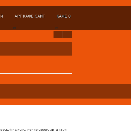
ЫЙ
АРТ КАФЕ САЙТ
КАФЕ 0
nt
nt
евской на исполнение своего хита «три