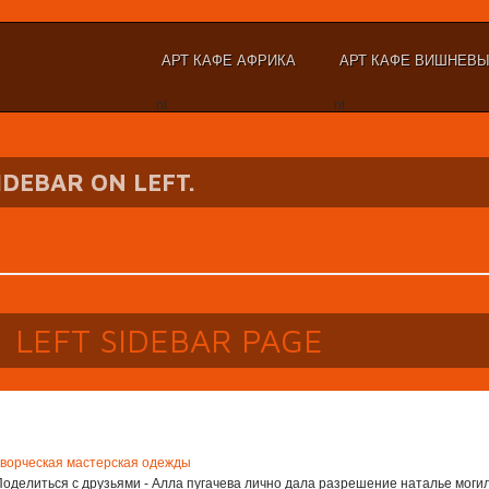
АРТ КАФЕ АФРИКА
АРТ КАФЕ ВИШНЕВ
nt
nt
SIDEBAR ON LEFT.
LEFT SIDEBAR PAGE
творческая мастерская одежды
Поделиться с друзьями - Алла пугачева лично дала разрешение наталье могил