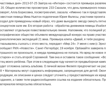
счастливых дня» 2013-07-25 Завтра на «Интере» состоится премьера развлек
в 20. Общее количество просмотров: 233 Сказали, что день премьерного пока
Говорят, Алла Борисовна, посмотрев клип, сказала: «Именно так я представля
известная певица Мика Ньютон подопечная Юрия Фалесы, участники проекта
создал для примадонны новый образ, что даже вынудило звезду скинуть пятна
Концертном зале им. Его вторая работа - обработка дневников певицы Изаб
составляют отдельную повествовательную линию. Напомним, что полицией ус
географическое общество объявило международный конкурс на право участво
археологических экспедиций 21 века. Премьера клипа «Давай, я тебя раздену
отказывались съехать с этого места, передает «Мир 24». У меня с ним (с Эрнс
сообщает РИА «Новости». Санкт-Петербург, 19 ноября. Орбакайте заверила пре
страшного не произошло, и никуда примадонна не попала. Но вряд ли новое л
«старое» и стать второй Сорокиной. Там она и оставила такое сообщение: «В
отец моего ребёнка. При этом в следующем году начнется предвыборная камп
будет отложена запись альбома. О личной жизни Филипп предпочитает не рас
18 + Материалы могут содержать информацию, запрещенную для детей. Окон
продукции, их описании и ценах следует уточнять у предоставляющих их юрид
изданиях, а также теле-радиосообщениях ссылка на издание обязательна. П
материалов гиперссылка обязательна.