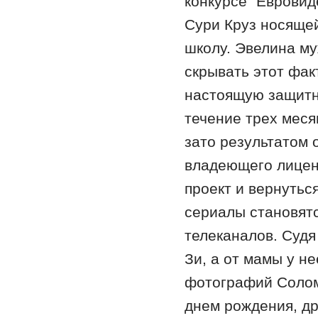
конкурсе "Евровид
Сури Круз носящей
школу. Эвелина му
скрывать этот фак
настоящую защитни
течение трех меся
зато результатом 
владеющего лицен
проект и вернутьс
сериалы становят
телеканалов. Судя
Зи, а от мамы у н
фотографий Соломо
днем рождения, др