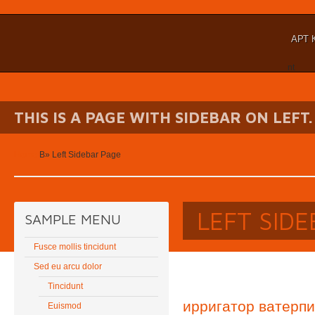
АРТ 
nt
THIS IS A PAGE WITH SIDEBAR ON LEFT.
Home
В»
Left Sidebar Page
LEFT SID
SAMPLE MENU
Fusce mollis tincidunt
Sed eu arcu dolor
Tincidunt
ирригатор ватерпи
Euismod