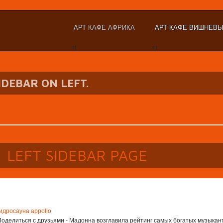
АРТ КАФЕ АФРИКА
АРТ КАФЕ ВИШНЕВ
nt
nt
SIDEBAR ON LEFT.
LEFT SIDEBAR PAGE
гидросауна appollo
Поделиться с друзьями - Мадонна возглавила рейтинг самых богатых музыкан