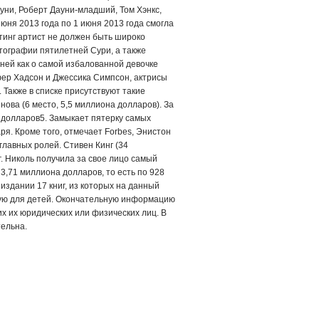
уни, Роберт Дауни-младший, Том Хэнкс,
юня 2013 года по 1 июня 2013 года смогла
тинг артист не должен быть широко
отографии пятилетней Сури, а также
 ней как о самой избалованной девочке
фер Хадсон и Джессика Симпсон, актрисы
 Также в списке присутствуют такие
ова (6 место, 5,5 миллиона долларов). За
 долларов5. Замыкает пятерку самых
я. Кроме того, отмечает Forbes, Энистон
главных ролей. Стивен Кинг (34
. Николь получила за свое лицо самый
 3,71 миллиона долларов, то есть по 928
издании 17 книг, из которых на данный
ую для детей. Окончательную информацию
их их юридических или физических лиц. В
тельна.