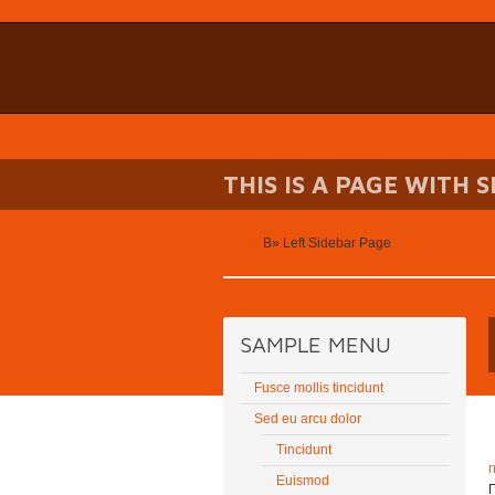
THIS IS A PAGE WITH 
Home
В»
Left Sidebar Page
SAMPLE MENU
Fusce mollis tincidunt
Sed eu arcu dolor
Tincidunt
Euismod