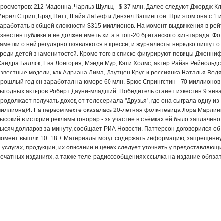
просмотров: 212 Мадонна. Чарльз Шульц - $ 37 млн. Далее следуют Джордж Кл
Мерил Стрип, Брэд Питт, Шайя ЛаБеф и Дензел Вашингтон. При этом она с 1 и
заработать в общей сложности $315 миллионов. На момент выдвижения в рей
известен публике и не должен иметь хита в топ-20 британского хит-парада. Ф
заметки о ней регулярно появляются в прессе, и журналисты нередко пишут о
среди детей знаменитостей. Кроме того в списке фигурируют певицы Дженни
Сандра Баллок, Ева Лонгория, Мэнди Мур, Кэти Холмс, актер Райан Рейнольдс.
известные модели, как Адриана Лима, Даутцен Крус и россиянка Наталья Водян
прошлый год он заработал на юморе 60 млн. Брюс Спрингстин - 70 миллионов
выгодных актеров Роберт Дауни-младший. Победитель станет известен 9 январ
продолжает получать доход от телесериала "Друзья", где она сыграла одну из 
миллиона)4. На первом месте оказалась 20-летняя фолк-певица Лора Марлинг
высокий в истории рекламы гонорар - за участие в съёмках ей было заплачено
тысяч долларов за минуту, сообщает РИА Новости. Паттерсон договорился об 
момент вышли 10. 18 + Материалы могут содержать информацию, запрещенн
о услугах, продукции, их описании и ценах следует уточнять у предоставляющ
печатных изданиях, а также теле-радиосообщениях ссылка на издание обяза