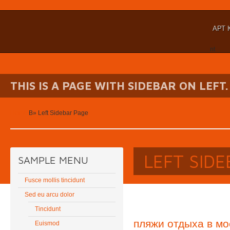
АРТ 
nt
THIS IS A PAGE WITH SIDEBAR ON LEFT.
Home
В»
Left Sidebar Page
LEFT SID
SAMPLE MENU
Fusce mollis tincidunt
Sed eu arcu dolor
Tincidunt
пляжи отдыха в мо
Euismod